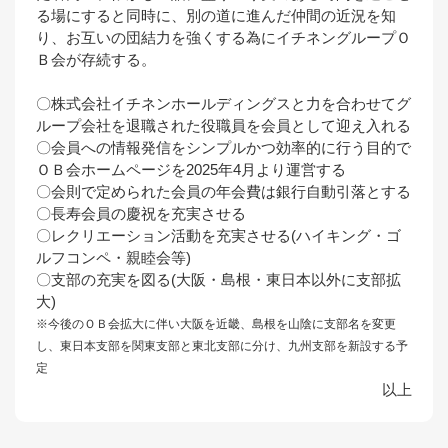
る場にすると同時に、別の道に進んだ仲間の近況を知
り、お互いの団結力を強くする為にイチネングループＯ
Ｂ会が存続する。
〇株式会社イチネンホールディングスと力を合わせてグ
ループ会社を退職された役職員を会員として迎え入れる
〇会員への情報発信をシンプルかつ効率的に行う目的で
ＯＢ会ホームページを2025年4月より運営する
〇会則で定められた会員の年会費は銀行自動引落とする
〇長寿会員の慶祝を充実させる
〇レクリエーション活動を充実させる(ハイキング・ゴ
ルフコンペ・親睦会等)
〇支部の充実を図る(大阪・島根・東日本以外に支部拡
大)
※今後のＯＢ会拡大に伴い大阪を近畿、島根を山陰に支部名を変更
し、東日本支部を関東支部と東北支部に分け、九州支部を新設する予
定
以上