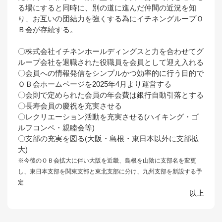
る場にすると同時に、別の道に進んだ仲間の近況を知
り、お互いの団結力を強くする為にイチネングループＯ
Ｂ会が存続する。
〇株式会社イチネンホールディングスと力を合わせてグ
ループ会社を退職された役職員を会員として迎え入れる
〇会員への情報発信をシンプルかつ効率的に行う目的で
ＯＢ会ホームページを2025年4月より運営する
〇会則で定められた会員の年会費は銀行自動引落とする
〇長寿会員の慶祝を充実させる
〇レクリエーション活動を充実させる(ハイキング・ゴ
ルフコンペ・親睦会等)
〇支部の充実を図る(大阪・島根・東日本以外に支部拡
大)
※今後のＯＢ会拡大に伴い大阪を近畿、島根を山陰に支部名を変更
し、東日本支部を関東支部と東北支部に分け、九州支部を新設する予
定
以上