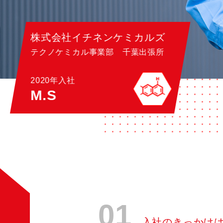
株式会社イチネンケミカルズ
テクノケミカル事業部 千葉出張所
2020年入社
M.S
01
入社のきっかけ