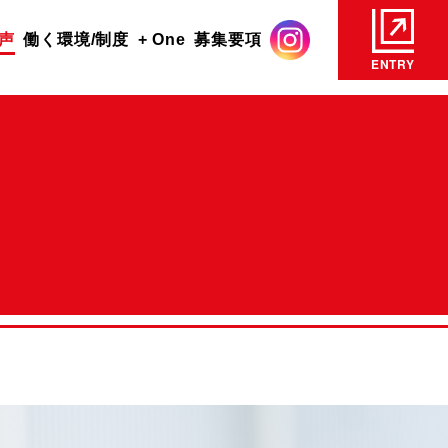
声
働く環境/制度
+ One
募集要項
ENTRY