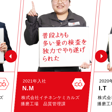
2021年入社
202
N.M
I.T
ズ
株式会社イチネンケミカルズ
株式会
播磨工場 品質管理課
播磨工