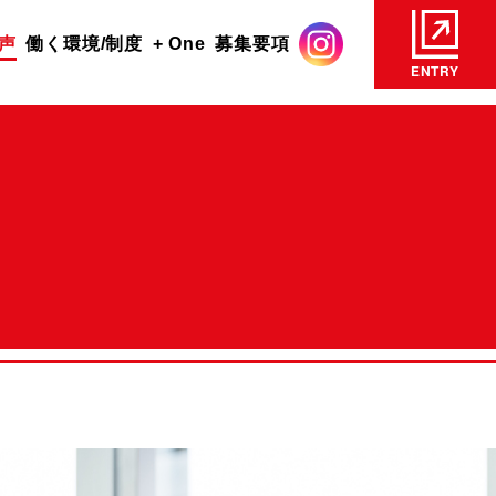
声
働く環境/制度
+ One
募集要項
ENTRY