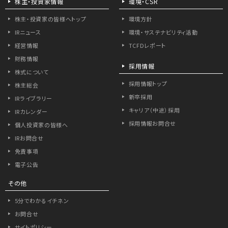
株主・投資家情報
環境・CSR
株主・投資家の皆様へトップ
環境方針
IRニュース
環境・サステナビリティ活動
経営情報
TCFDレポート
財務情報
採用情報
株式について
採用情報トップ
株主総会
新卒採用
IRライブラリー
キャリア（中途）採用
IRカレンダー
採用情報お問合せ
個人投資家の皆様へ
IRお問合せ
免責事項
電子公告
その他
5分でわかるイチネン
お問合せ
サイトポリシー