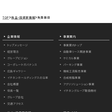
TOP
株主・投資家情報
免責事項
企業情報
事業案内
トップメッセージ
事業案内トップ
経営理念
自動車リース関連事業
グループビジョン
ケミカル事業
コーポレートガバナンス
パーキング事業
広告ギャラリー
機械工具販売事業
イチネンホールディングスの沿革
合成樹脂事業
会社概要
アグリソリューション事業
役員一覧
イチネングループ取扱商材
グループ会社
交通アクセス